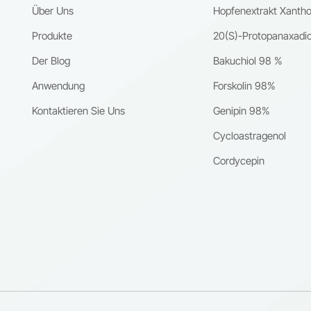
ing-Eigenschaften.Gängige kosmetische Anwendungen und
lung von Clean-Label-, veganen und pflanzenbasierten
Über Uns
Hopfenextrakt Xanth
erungsüberlegungen.Wie man die Produktqualität beurteilt und einen
kprodukten.Nutzung in Forschung und Entwicklung:Bakuchiol dient al
ssigen Lieferanten auswählt.Häufig gestellte Fragen von
zmaterial in der Kosmetik- und Naturstoffforschung. Es wird häufig in
Produkte
20(S)-Protopanaxadio
kherstellern und internationalen Einkäufern.Unser Ziel ist es, eine
schung zu pflanzlichen Inhaltsstoffen und natürlichen
Der Blog
Bakuchiol 98 %
che Informationsquelle bereitzustellen, die sowohl das technische
erungstechnologien eingesetzt.ProduktinformationenProduktname:
dnis als auch Kaufentscheidungen unterstützt.Warum erfährt Bakuchi
iolCAS-Nummer: 10309-37-2Reinheit: ≥99% (HPLC)Aussehen:
Anwendung
Forskolin 98%
te Aufmerksamkeit?Der globale Hautpflegemarkt hat sich im letzten
bes bis cremefarbenes, kristallines Pulver oder ÖlQuelle: Natürlicher
Kontaktieren Sie Uns
Genipin 98%
nt stark verändert. Verbraucher geben sich nicht mehr mit Produkten
 aus Psoralea corylifoliaVerpackung: Erhältlich in kundenspezifischen
en, die lediglich sichtbare Ergebnisse versprechen – sie suchen
gemäß den Anforderungen des Kunden.Über Nanjing Spring & Autum
Cycloastragenol
nd nach Inhaltsstoffen, die nachgewiesene Wirksamkeit,
cal Engineering Co., Ltd.Nanjing Spring & Autumn Biological Engineerin
Cordycepin
agende Hautverträglichkeit und natürliche Herkunft vereinen.Retinol gi
. ist ein professioneller Hersteller und Lieferant von natürlichen
ngem als Goldstandard in der Anti-Aging-Hautpflege. Viele Anwender
nextrakten und bioaktiven Rohstoffen für den globalen Markt. Unsere
en jedoch von unerwünschten Nebenwirkungen wie Trockenheit,
stoffe finden breite Anwendung in Kosmetika, Pharmazeutika und
n, Schuppenbildung und erhöhter Lichtempfindlichkeit, insbesondere
sergänzungsmitteln.Mit fortschrittlichen Extraktionstechnologien,
n mit empfindlicher oder geschädigter Hautbarriere.Diese
nden Qualitätssicherungssystemen und dem Fokus auf nachhaltige
änkungen haben Kosmetikforscher und -entwickler dazu ermutigt, na
fung liefern wir unseren internationalen Partnern hochreine und stabi
ichen Alternativen zu suchen, die vergleichbare kosmetische Vorteile b
iche Inhaltsstoffe. Wir engagieren uns weltweit für die Entwicklung
erter Verträglichkeit bieten.Bakuchiol hat sich als eine der
iver, sicherer und natürlicher Rezepturen. 🌐 Website: www.cqherb.co
sprechendsten Lösungen für diese Nachfrage erwiesen. Obwohl sich