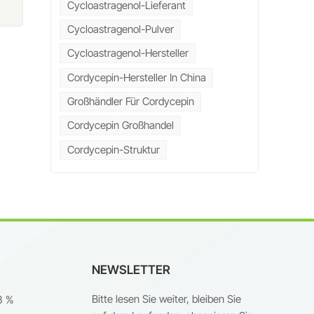
Cycloastragenol-Lieferant
uf
Cycloastragenol-Pulver
Cycloastragenol-Hersteller
Cordycepin-Hersteller In China
t
g
el
nz,
Großhändler Für Cordycepin
Cordycepin Großhandel
d
Cordycepin-Struktur
n
d,
in
zu
NEWSLETTER
n
n
Bitte lesen Sie weiter, bleiben Sie
8 %