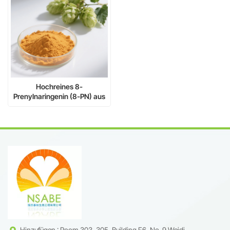
Hochreines 8-
Prenylnaringenin (8-PN) aus
Hopfenextrakt für
verbesserte
Muskelgesundheit und
Linderung der
Wechseljahrsbeschwerden
Hinzufügen : Room 303, 305, Building F6, No. 9 Weidi