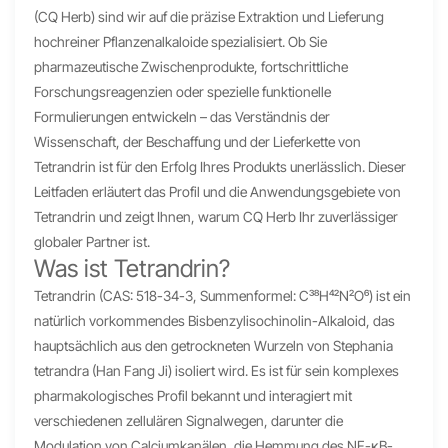
(CQ Herb) sind wir auf die präzise Extraktion und Lieferung
hochreiner Pflanzenalkaloide spezialisiert. Ob Sie
pharmazeutische Zwischenprodukte, fortschrittliche
Forschungsreagenzien oder spezielle funktionelle
Formulierungen entwickeln – das Verständnis der
Wissenschaft, der Beschaffung und der Lieferkette von
Tetrandrin ist für den Erfolg Ihres Produkts unerlässlich. Dieser
Leitfaden erläutert das Profil und die Anwendungsgebiete von
Tetrandrin und zeigt Ihnen, warum CQ Herb Ihr zuverlässiger
globaler Partner ist.
Was ist Tetrandrin?
Tetrandrin (CAS: 518-34-3, Summenformel: C₃₈H₄₂N₂O₆) ist ein
natürlich vorkommendes Bisbenzylisochinolin-Alkaloid, das
hauptsächlich aus den getrockneten Wurzeln von Stephania
tetrandra (Han Fang Ji) isoliert wird. Es ist für sein komplexes
pharmakologisches Profil bekannt und interagiert mit
verschiedenen zellulären Signalwegen, darunter die
Modulation von Calciumkanälen, die Hemmung des NF-κB-