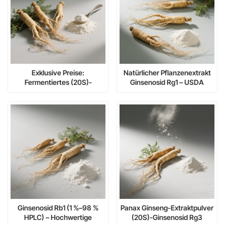
Exklusive Preise:
Natürlicher Pflanzenextrakt
Fermentiertes (20S)-
Ginsenosid Rg1 – USDA
Ginsenosid Rh2 für
Organic Options
funktionelle Lebensmittel
Ginsenosid Rb1 (1 %–98 %
Panax Ginseng-Extraktpulver
HPLC) – Hochwertige
(20S)-Ginsenosid Rg3