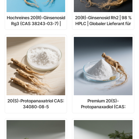
Hochreines 20(R)-Ginsenosid
20(R)-Ginsenosid Rh2 | 98 %
Rg3 (CAS 38243-03-7) |
HPLC | Globaler Lieferant für
Hemmt die
Krebsstudien und
Tumormetastasierung | Skala
Kräuterstandards
von mg bis kg
20(S)-Protopanaxatriol CAS:
Premium 20(S)-
34080-08-5
Protopanaxadiol (CAS:
30636-90-9) | ≥98 % HPLC-
Reinheit | Ginsenosid-
Metabolit-Referenzstandard