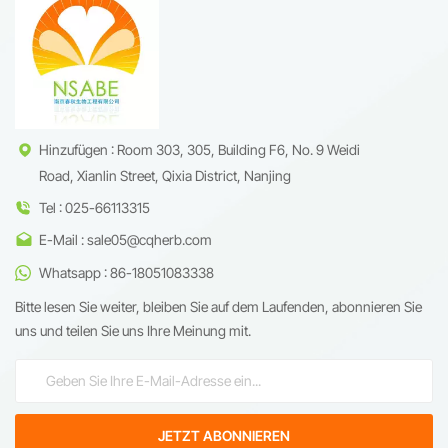
(Pankreas-/Basalzellkarzinom)
gew&auml;hrleistet die
und Studien zur
Zuverl&auml;ssigkeit f&uuml;r
Stammzelldifferenzierung
Forschungs- und
validiert.
Produktionsanforderungen. Mit
wettbewerbsf&auml;higen
Preisen und flexibler globaler
Logistik bieten wir eine
nahtlose
Lieferkettenunterst&uuml;tzung,
Hinzufügen : Room 303, 305, Building F6, No. 9 Weidi
um den vielf&auml;ltigen
Road, Xianlin Street, Qixia District, Nanjing
Kundenanforderungen gerecht
zu werden.
Tel : 025-66113315
E-Mail : sale05@cqherb.com
Whatsapp : 86-18051083338
Bitte lesen Sie weiter, bleiben Sie auf dem Laufenden, abonnieren Sie
uns und teilen Sie uns Ihre Meinung mit.