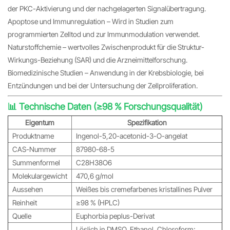
der PKC-Aktivierung und der nachgelagerten Signalübertragung.
Apoptose und Immunregulation – Wird in Studien zum
programmierten Zelltod und zur Immunmodulation verwendet.
Naturstoffchemie – wertvolles Zwischenprodukt für die Struktur-
Wirkungs-Beziehung (SAR) und die Arzneimittelforschung.
Biomedizinische Studien – Anwendung in der Krebsbiologie, bei
Entzündungen und bei der Untersuchung der Zellproliferation.
📊 Technische Daten (≥98 % Forschungsqualität)
Eigentum
Spezifikation
Produktname
Ingenol-5,20-acetonid-3-O-angelat
CAS-Nummer
87980-68-5
Summenformel
C28H38O6
Molekulargewicht
470,6 g/mol
Aussehen
Weißes bis cremefarbenes kristallines Pulver
Reinheit
≥98 % (HPLC)
Quelle
Euphorbia peplus-Derivat
Löslich in DMSO, Ethanol, Chloroform;