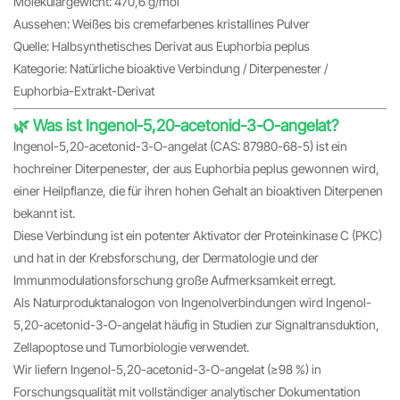
Molekulargewicht: 470,6 g/mol
Aussehen: Weißes bis cremefarbenes kristallines Pulver
Quelle: Halbsynthetisches Derivat aus Euphorbia peplus
Kategorie: Natürliche bioaktive Verbindung / Diterpenester /
Euphorbia-Extrakt-Derivat
🌿 Was ist Ingenol-5,20-acetonid-3-O-angelat?
Ingenol-5,20-acetonid-3-O-angelat (CAS: 87980-68-5) ist ein
hochreiner Diterpenester, der aus Euphorbia peplus gewonnen wird,
einer Heilpflanze, die für ihren hohen Gehalt an bioaktiven Diterpenen
bekannt ist.
Diese Verbindung ist ein potenter Aktivator der Proteinkinase C (PKC)
und hat in der Krebsforschung, der Dermatologie und der
Immunmodulationsforschung große Aufmerksamkeit erregt.
Als Naturproduktanalogon von Ingenolverbindungen wird Ingenol-
5,20-acetonid-3-O-angelat häufig in Studien zur Signaltransduktion,
Zellapoptose und Tumorbiologie verwendet.
Wir liefern Ingenol-5,20-acetonid-3-O-angelat (≥98 %) in
Forschungsqualität mit vollständiger analytischer Dokumentation