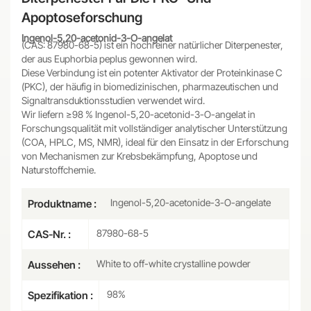
Apoptoseforschung
Ingenol-5,20-acetonid-3-O-angelat
(CAS: 87980-68-5) ist ein hochreiner natürlicher Diterpenester,
der aus Euphorbia peplus gewonnen wird.
Diese Verbindung ist ein potenter Aktivator der Proteinkinase C
(PKC), der häufig in biomedizinischen, pharmazeutischen und
Signaltransduktionsstudien verwendet wird.
Wir liefern ≥98 % Ingenol-5,20-acetonid-3-O-angelat in
Forschungsqualität mit vollständiger analytischer Unterstützung
(COA, HPLC, MS, NMR), ideal für den Einsatz in der Erforschung
von Mechanismen zur Krebsbekämpfung, Apoptose und
Naturstoffchemie.
Ingenol-5,20-acetonide-3-O-angelate
Produktname :
87980-68-5
CAS-Nr. :
White to off-white crystalline powder
Aussehen :
98%
Spezifikation :