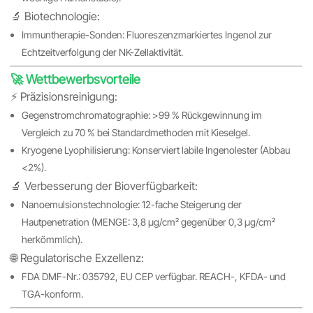
🔬 Biotechnologie:
Immuntherapie-Sonden: Fluoreszenzmarkiertes Ingenol zur
Echtzeitverfolgung der NK-Zellaktivität.
🚀 Wettbewerbsvorteile
⚡️ Präzisionsreinigung:
Gegenstromchromatographie: >99 % Rückgewinnung im
Vergleich zu 70 % bei Standardmethoden mit Kieselgel.
Kryogene Lyophilisierung: Konserviert labile Ingenolester (Abbau
<2%).
🔬 Verbesserung der Bioverfügbarkeit:
Nanoemulsionstechnologie: 12-fache Steigerung der
Hautpenetration (MENGE: 3,8 μg/cm² gegenüber 0,3 μg/cm²
herkömmlich).
🌐 Regulatorische Exzellenz:
FDA DMF-Nr.: 035792, EU CEP verfügbar. REACH-, KFDA- und
TGA-konform.