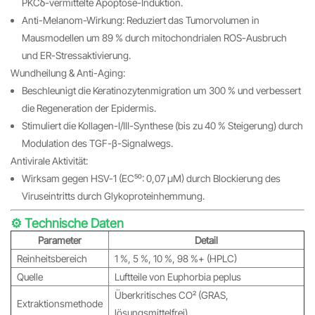
PKCδ-vermittelte Apoptose-Induktion.
Anti-Melanom-Wirkung: Reduziert das Tumorvolumen in
Mausmodellen um 89 % durch mitochondrialen ROS-Ausbruch
und ER-Stressaktivierung.
Wundheilung & Anti-Aging:
Beschleunigt die Keratinozytenmigration um 300 % und verbessert
die Regeneration der Epidermis.
Stimuliert die Kollagen-I/III-Synthese (bis zu 40 % Steigerung) durch
Modulation des TGF-β-Signalwegs.
Antivirale Aktivität:
Wirksam gegen HSV-1 (EC₅₀: 0,07 μM) durch Blockierung des
Viruseintritts durch Glykoproteinhemmung.
⚙️ Technische Daten
Parameter
Detail
Reinheitsbereich
1 %, 5 %, 10 %, 98 %+ (HPLC)
Quelle
Luftteile von Euphorbia peplus
Überkritisches CO₂ (GRAS,
Extraktionsmethode
lösungsmittelfrei)