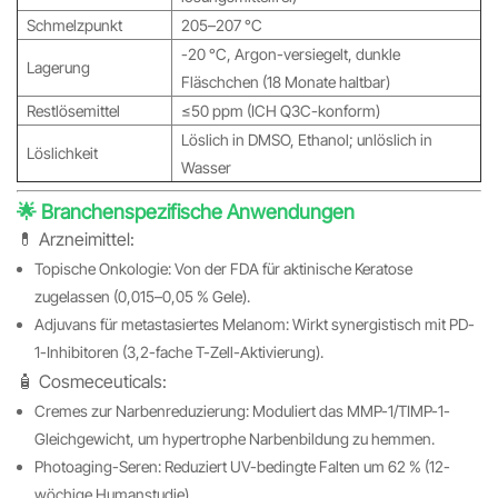
Schmelzpunkt
205–207 °C
-20 °C, Argon-versiegelt, dunkle
Lagerung
Fläschchen (18 Monate haltbar)
Restlösemittel
≤50 ppm (ICH Q3C-konform)
Löslich in DMSO, Ethanol; unlöslich in
Löslichkeit
Wasser
🌟 Branchenspezifische Anwendungen
💊 Arzneimittel:
Topische Onkologie: Von der FDA für aktinische Keratose
zugelassen (0,015–0,05 % Gele).
Adjuvans für metastasiertes Melanom: Wirkt synergistisch mit PD-
1-Inhibitoren (3,2-fache T-Zell-Aktivierung).
🧴 Cosmeceuticals:
Cremes zur Narbenreduzierung: Moduliert das MMP-1/TIMP-1-
Gleichgewicht, um hypertrophe Narbenbildung zu hemmen.
Photoaging-Seren: Reduziert UV-bedingte Falten um 62 % (12-
wöchige Humanstudie).