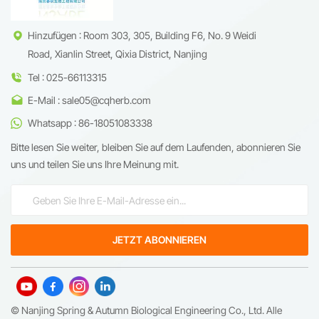
Logistik bieten wir eine
nahtlose
Lieferkettenunterst&uuml;tzung,
Hinzufügen : Room 303, 305, Building F6, No. 9 Weidi
um den vielf&auml;ltigen
Road, Xianlin Street, Qixia District, Nanjing
Kundenanforderungen gerecht
zu werden.
Tel : 025-66113315
E-Mail : sale05@cqherb.com
Whatsapp : 86-18051083338
Bitte lesen Sie weiter, bleiben Sie auf dem Laufenden, abonnieren Sie
uns und teilen Sie uns Ihre Meinung mit.
© Nanjing Spring & Autumn Biological Engineering Co., Ltd. Alle