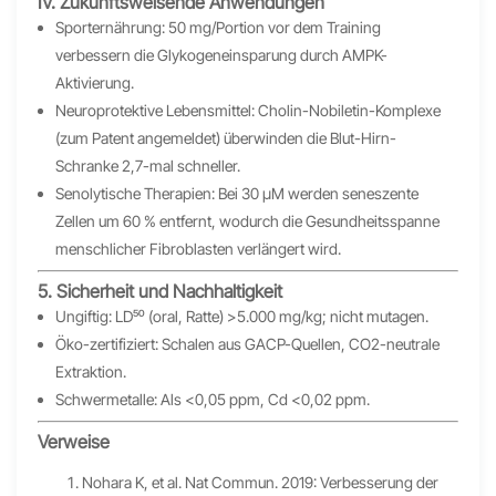
Ⅳ. Zukunftsweisende Anwendungen
Sporternährung: 50 mg/Portion vor dem Training
verbessern die Glykogeneinsparung durch AMPK-
Aktivierung.
Neuroprotektive Lebensmittel: Cholin-Nobiletin-Komplexe
(zum Patent angemeldet) überwinden die Blut-Hirn-
Schranke 2,7-mal schneller.
Senolytische Therapien: Bei 30 μM werden seneszente
Zellen um 60 % entfernt, wodurch die Gesundheitsspanne
menschlicher Fibroblasten verlängert wird.
5. Sicherheit und Nachhaltigkeit
Ungiftig: LD₅₀ (oral, Ratte) >5.000 mg/kg; nicht mutagen.
Öko-zertifiziert: Schalen aus GACP-Quellen, CO2-neutrale
Extraktion.
Schwermetalle: Als <0,05 ppm, Cd <0,02 ppm.
Verweise
Nohara K, et al. Nat Commun. 2019: Verbesserung der