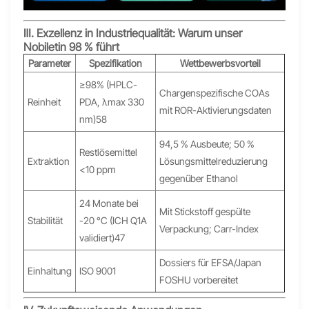
Ⅲ. Exzellenz in Industriequalität: Warum unser
Nobiletin 98 % führt
Parameter
Spezifikation
Wettbewerbsvorteil
≥98% (HPLC-
Chargenspezifische COAs
Reinheit
PDA, λmax 330
mit ROR-Aktivierungsdaten
nm)58
94,5 % Ausbeute; 50 %
Restlösemittel
Extraktion
Lösungsmittelreduzierung
<10 ppm
gegenüber Ethanol
24 Monate bei
Mit Stickstoff gespülte
Stabilität
-20 °C (ICH Q1A
Verpackung; Carr-Index
validiert)47
Dossiers für EFSA/Japan
Einhaltung
ISO 9001
FOSHU vorbereitet