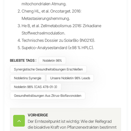
mitochondrialen Atmung.
Cheng HL, et al. Oncotarget. 2016:
Metastasierungshemmung.
He B, et al. Zellmetabolismus 2016: Zirkadiane
Stoffwechselmodulation.
Technisches Dossier zu SolarBio (IN0210).
Supelco-Analysestandard (≥98 % HPLC).
BELIEBTE TAGS :
Nobiletin 98%
Synergistische Gesundheitslösungen Erschließen
Nobiletins Synergie
Unsere Nobiletin 98% Leads
Nobiletin 98% (CAS 478-01-3)
Gesundheitslösungen Aus Zitrus-Bioflavonoiden
VORHERIGE
Der Erntezeitpunkt ist wichtig: Wie der Reifegrad
die bioaktive Kraft von Pflanzenextrakten bestimmt