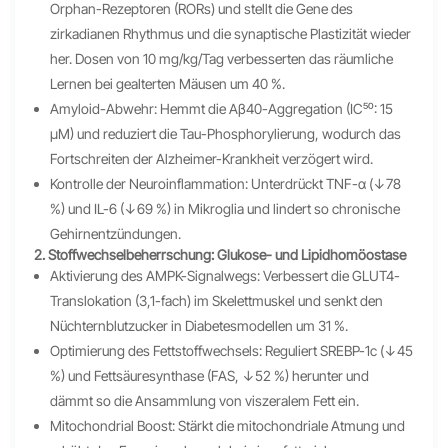
Orphan-Rezeptoren (RORs) und stellt die Gene des
zirkadianen Rhythmus und die synaptische Plastizität wieder
her. Dosen von 10 mg/kg/Tag verbesserten das räumliche
Lernen bei gealterten Mäusen um 40 %.
Amyloid-Abwehr: Hemmt die Aβ40-Aggregation (IC₅₀: 15
μM) und reduziert die Tau-Phosphorylierung, wodurch das
Fortschreiten der Alzheimer-Krankheit verzögert wird.
Kontrolle der Neuroinflammation: Unterdrückt TNF-α (↓78
%) und IL-6 (↓69 %) in Mikroglia und lindert so chronische
Gehirnentzündungen.
2. Stoffwechselbeherrschung: Glukose- und Lipidhomöostase
Aktivierung des AMPK-Signalwegs: Verbessert die GLUT4-
Translokation (3,1-fach) im Skelettmuskel und senkt den
Nüchternblutzucker in Diabetesmodellen um 31 %.
Optimierung des Fettstoffwechsels: Reguliert SREBP-1c (↓45
%) und Fettsäuresynthase (FAS, ↓52 %) herunter und
dämmt so die Ansammlung von viszeralem Fett ein.
Mitochondrial Boost: Stärkt die mitochondriale Atmung und