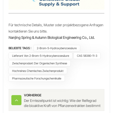
Für technische Details, Muster oder projektbezogene Anfragen
kontaktieren Sie uns bitte.
Nanjing Spring & Autumn Biological Engineering Co., Ltd.
BELIEBTE TAGS :
2-Brom-5-Hydroxybenzoesäure
Lieferant Von 2-Brom-5-Hydroxybenzoesäure
CAS 58380-11-3
Zwischenprodukt Der Organischen Synthese
Hochreines Chemisches Zwischenprodukt
Pharmazeutische Forschungschemikalie
VORHERIGE
Der Erntezeitpunkt ist wichtig: Wie der Reifegrad
die bioaktive Kraft von Pflanzenextrakten bestimmt