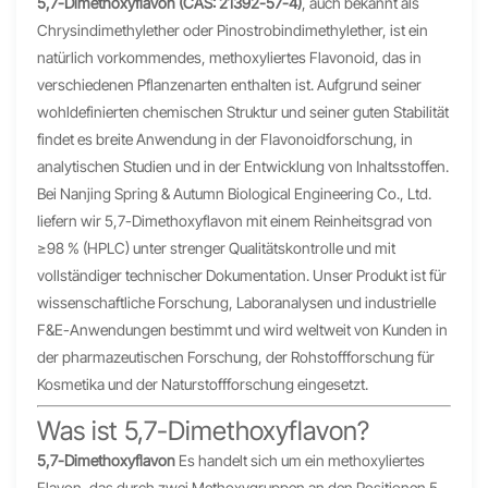
5,7-Dimethoxyflavon (CAS: 21392-57-4)
, auch bekannt als
Chrysindimethylether oder Pinostrobindimethylether, ist ein
natürlich vorkommendes, methoxyliertes Flavonoid, das in
verschiedenen Pflanzenarten enthalten ist. Aufgrund seiner
wohldefinierten chemischen Struktur und seiner guten Stabilität
findet es breite Anwendung in der Flavonoidforschung, in
analytischen Studien und in der Entwicklung von Inhaltsstoffen.
Bei Nanjing Spring & Autumn Biological Engineering Co., Ltd.
liefern wir 5,7-Dimethoxyflavon mit einem Reinheitsgrad von
≥98 % (HPLC) unter strenger Qualitätskontrolle und mit
vollständiger technischer Dokumentation. Unser Produkt ist für
wissenschaftliche Forschung, Laboranalysen und industrielle
F&E-Anwendungen bestimmt und wird weltweit von Kunden in
der pharmazeutischen Forschung, der Rohstoffforschung für
Kosmetika und der Naturstoffforschung eingesetzt.
Was ist 5,7-Dimethoxyflavon?
5,7-Dimethoxyflavon
Es handelt sich um ein methoxyliertes
Flavon, das durch zwei Methoxygruppen an den Positionen 5