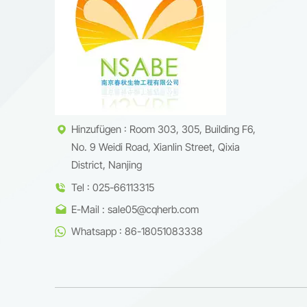
UV- und
Kollage
abbauen
und stä
Zellen.
Ersetze
auch mo
Bakuchi
Hinzufügen : Room 303, 305, Building F6,
Verschl
No. 9 Weidi Road, Xianlin Street, Qixia
Feuchti
erforder
District, Nanjing
intelli
Tel : 025-66113315
bestäti
E-Mail : sale05@cqherb.com
verglei
Ergebni
Whatsapp : 86-18051083338
sondern
und -Cr
nicht st