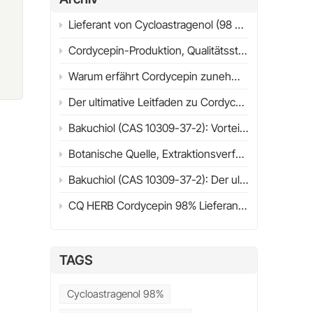
Lieferant von Cycloastragenol (98 % HPLC) | Ultimativer Leitfaden 2026 | CQHERB
er
Cordycepin-Produktion, Qualitätsstandards und industrielle Anwendungen
en
Warum erfährt Cordycepin zunehmend wissenschaftliche Aufmerksamkeit? Struktur, Quellen & Forschungsüberblick (2026)
l
Der ultimative Leitfaden zu Cordycepin (98%) im Jahr 2026
Bakuchiol (CAS 10309-37-2): Vorteile, Anwendungen, wissenschaftliche Forschung & Leitfaden zur Lieferantenauswahl (2026)
Botanische Quelle, Extraktionsverfahren, physikalisch-chemische Eigenschaften und Wirkungsmechanismus
Bakuchiol (CAS 10309-37-2): Der ultimative Leitfaden zu Nutzen, Anwendungen, Retinol-Vergleich & Kaufberatung (2026)
CQ HERB Cordycepin 98% Lieferant & Hersteller | Cordycepin CAS 73-03-0
TAGS
rt
Cycloastragenol 98%