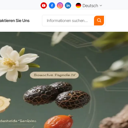
Deutsch
aktieren Sie Uns
English
中文
Deutsch
Español
日本語
한국어