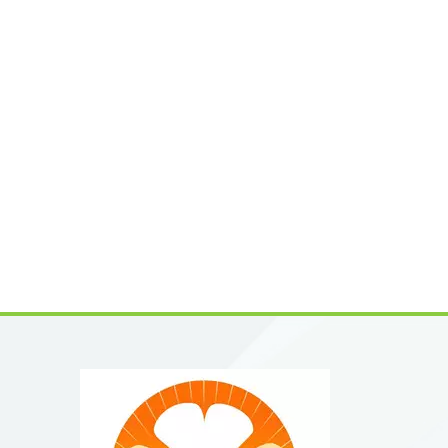
Dennoch
wider:K
wichtig
wöchige
von Fal
Reduzie
zu 70 %
allmähl
Ausleit
Anwendu
Retinol
Zusamme
Schäden
Mistine
Retinol
regulie
Lebensd
Flecken