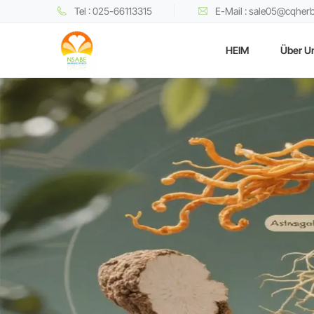
Tel : 025-66113315
E-Mail : sale05@cqher
HEIM
Über U