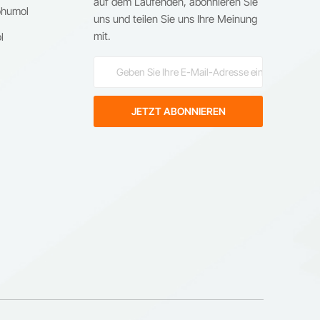
auf dem Laufenden, abonnieren Sie
ohumol
uns und teilen Sie uns Ihre Meinung
s
mit.
l
er:
ie
ne
ie