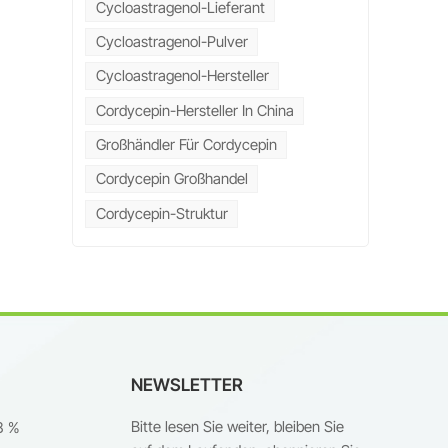
Cycloastragenol-Lieferant
Cycloastragenol-Pulver
-
Cycloastragenol-Hersteller
ng
Cordycepin-Hersteller In China
is
Großhändler Für Cordycepin
Cordycepin Großhandel
Cordycepin-Struktur
n
von
NEWSLETTER
e
Bitte lesen Sie weiter, bleiben Sie
8 %