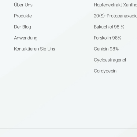
 Aknenarben auf.Repariert Sonnenschäden: Erhöht die
Über Uns
Hopfenextrakt Xanth
nsynthese und blockiert gleichzeitig MMP-Enzyme, die es
.Aktiviert Langlebigkeitsgene: Löst den DAF-16/FOXO-Signalweg au
Produkte
20(S)-Protopanaxadio
rkt antioxidative Enzyme wie SOD-3 für die Widerstandsfähigkeit der
Der Blog
Bakuchiol 98 %
So verwenden Sie Bakuchiol: Einfache AustauscheFür Retinol-Anwend
n Sie Ihre Nachtcreme durch 0,5–2 % Bakuchiol-Serum. Verwenden S
Anwendung
Forskolin 98%
rgens für antioxidativen Schutz.Akne-Routinen: Kombinieren Sie
Kontaktieren Sie Uns
Genipin 98%
ol mit Benzoylperoxid-Waschmitteln (AM), ohne dass das Risiko einer
echterung besteht.Empfindliche Haut: Tragen Sie zweimal täglich eine
Cycloastragenol
gkeitscreme mit Bakuchiol auf. Eine Eingewöhnungszeit ist nicht
Cordycepin
lich.Das UrteilBakuchiol ist nicht nur ein „sanfteres Retinol“. Es ist ei
gentere, breit gefächerte Lösung, die von der modernen Wissenschaft
gt wurde. Ein Forscher drückte es so aus: „Seine Wirksamkeit ist
chbar mit der von Retinol, jedoch ohne dessen Nachteile.“ 6. Für alle, d
sse ohne Kompromisse suchen, ist der Wechsel nicht nur logisch,
 unvermeidlich.Bereit zum Umstieg? Entdecken Sie Bakuchiol-Seren
emes für alle Hauttypen – endlich wirksame Hautpflege, die Ihre Haut
rapaziert.