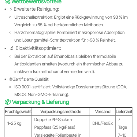
🚀 Wettbewerbsvorteile
⚡️ Erweiterte Reinigung:
Ultraschallextraktion: Ergibt eine Rückgewinnung von 93 % im
Vergleich zu 65 % bei herkömmlichen Methoden.
Harzchromatographie: Kombiniert makroporöse Adsorption
und Lösungsmittel-Schrittextraktion für >98 % Reinheit.
🔬 Bioaktivitätsoptimiert:
Bei der Extraktion auf Ethanolbasis bleiben thermolabile
Antioxidantien erhalten (wodurch ein thermischer Abbau zu
inaktivem Isoxanthohumol vermieden wird).
🌐 Zertifizierte Qualität:
ISO 9001-zertifiziert. Vollständige Dossierunterstützung (COA,
MSDS, Non-GMO-Erklärung).
📦 Verpackung & Lieferung
Frachtgewicht
Verpackungsmethode
Versand
Lieferzeit
Doppelte PP-Säcke +
7
1–25 kg
DHL/FedEx
Pappfass (25 kg/Fass)
Tage
Versiegelte Folienbeutel in
7–10