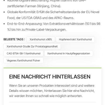
Rückverfolgbare Beschaffung: Hopfen stammt von GAP-
zertifizierten Farmen (Xinjiang, China).
Globale Konformität: Erfüllt die Sicherheitsstandards der EU Novel
Food, der US FDA GRAS und des APAC-Raums.
End-to-End-Anpassung: Von Extraktionsverhältnissen (10:1 bis 98
%) bis hin zu Private-Label-Verpackungen.
BELIEBTE TAGS :
Xanthohumol ≥98%
Hopfenextrakt Xanthohumol
Xanthohumol-Studie Zur Prostatagesundheit
CAS 6754-58-1 Xanthohumol
Xanthohumol In Hautpflegeprodukten
Veganes Xanthohumol Pulver
EINE NACHRICHT HINTERLASSEN
Wenn Sie an unseren Produkten interessiert sind und weitere
Details wissen möchten, hinterlassen Sie hier eine Nachricht,
wir werden Ihnen so schnell wie möglich antworten.