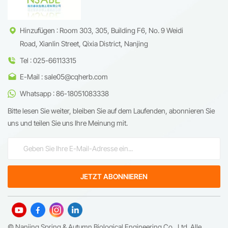
Knochengesundheit bietet und
leuchtend gelbes, kristallines
gleichzeitig durch die
Aussehen aufweisen.
Regulierung des Akt-
Signalwegs den Muskelerhalt
Hinzufügen : Room 303, 305, Building F6, No. 9 Weidi
ohne k&ouml;rperliche
Road, Xianlin Street, Qixia District, Nanjing
Bet&auml;tigung
unterst&uuml;tzt.
Tel : 025-66113315
E-Mail : sale05@cqherb.com
Whatsapp : 86-18051083338
Bitte lesen Sie weiter, bleiben Sie auf dem Laufenden, abonnieren Sie
uns und teilen Sie uns Ihre Meinung mit.
© Nanjing Spring & Autumn Biological Engineering Co., Ltd. Alle