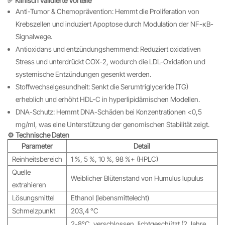
✅ Klinisch validierte Vorteile
Anti-Tumor & Chemoprävention: Hemmt die Proliferation von
Krebszellen und induziert Apoptose durch Modulation der NF-κB-
Signalwege.
Antioxidans und entzündungshemmend: Reduziert oxidativen
Stress und unterdrückt COX-2, wodurch die LDL-Oxidation und
systemische Entzündungen gesenkt werden.
Stoffwechselgesundheit: Senkt die Serumtriglyceride (TG)
erheblich und erhöht HDL-C in hyperlipidämischen Modellen.
DNA-Schutz: Hemmt DNA-Schäden bei Konzentrationen <0,5
mg/ml, was eine Unterstützung der genomischen Stabilität zeigt.
⚙️ Technische Daten
Parameter
Detail
Reinheitsbereich
1 %, 5 %, 10 %, 98 %+ (HPLC)
Quelle
Weiblicher Blütenstand von Humulus lupulus
extrahieren
Lösungsmittel
Ethanol (lebensmittelecht)
Schmelzpunkt
203,4 °C
2-8°C, verschlossen, lichtgeschützt (2 Jahre