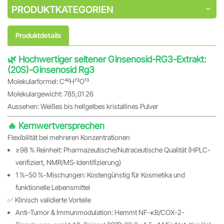
PRODUKTKATEGORIEN
Produktdetails
🌿 Hochwertiger seltener Ginsenosid-RG3-Extrakt:
(20S)-Ginsenosid Rg3
Molekularformel: C₄₂H₇₂O₁₃
Molekulargewicht: 785,01 26
Aussehen: Weißes bis hellgelbes kristallines Pulver
🔥 Kernwertversprechen
Flexibilität bei mehreren Konzentrationen
≥98 % Reinheit: Pharmazeutische/Nutraceutische Qualität (HPLC-
verifiziert, NMR/MS-Identifizierung)
1 %–50 %-Mischungen: Kostengünstig für Kosmetika und
funktionelle Lebensmittel
✅ Klinisch validierte Vorteile
Anti-Tumor & Immunmodulation: Hemmt NF-κB/COX-2-