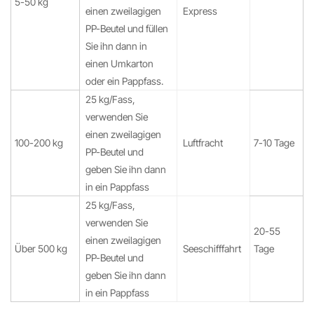
5-50 kg
einen zweilagigen
Express
PP-Beutel und füllen
Sie ihn dann in
einen Umkarton
oder ein Pappfass.
25 kg/Fass,
verwenden Sie
einen zweilagigen
100-200 kg
Luftfracht
7-10 Tage
PP-Beutel und
geben Sie ihn dann
in ein Pappfass
25 kg/Fass,
verwenden Sie
20-55
einen zweilagigen
Über 500 kg
Seeschifffahrt
Tage
PP-Beutel und
geben Sie ihn dann
in ein Pappfass