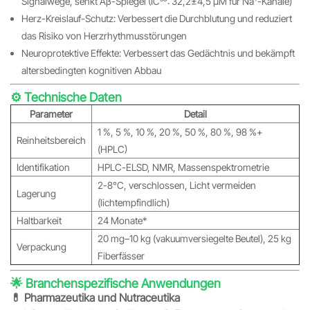
Signalwege, senkt Aβ-Spiegel (IC₅₀: 32,2±4,5 μM für Na⁺-Kanäle)
Herz-Kreislauf-Schutz: Verbessert die Durchblutung und reduziert
das Risiko von Herzrhythmusstörungen
Neuroprotektive Effekte: Verbessert das Gedächtnis und bekämpft
altersbedingten kognitiven Abbau
⚙️ Technische Daten
Parameter
Detail
1 %, 5 %, 10 %, 20 %, 50 %, 80 %, 98 %+
Reinheitsbereich
(HPLC)
Identifikation
HPLC-ELSD, NMR, Massenspektrometrie
2-8°C, verschlossen, Licht vermeiden
Lagerung
(lichtempfindlich)
Haltbarkeit
24 Monate*
20 mg–10 kg (vakuumversiegelte Beutel), 25 kg
Verpackung
Fiberfässer
🌟 Branchenspezifische Anwendungen
💊 Pharmazeutika und Nutraceutika