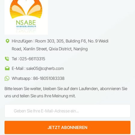
Signalwege zu modulieren und
integrierte Produktion liefert
die Stoffwechselgesundheit zu
HPLC-zertifizierte
verbessern, in der
Reinheitsgrade von 1 % bis 98
biomedizinischen Forschung
% und erm&ouml;glicht so
und der Nutraceutika-
pharmazeutische Innovationen,
Entwicklung gro&szlig;e
bahnbrechende Entwicklungen
Aufmerksamkeit erregt.
in der Kosmetik und
Nutraceutika-Formulierungen.
Hinzufügen : Room 303, 305, Building F6, No. 9 Weidi
Road, Xianlin Street, Qixia District, Nanjing
Tel : 025-66113315
E-Mail : sale05@cqherb.com
Whatsapp : 86-18051083338
Bitte lesen Sie weiter, bleiben Sie auf dem Laufenden, abonnieren Sie
uns und teilen Sie uns Ihre Meinung mit.