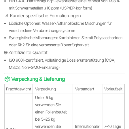
HPD-400-Harzreinigung: Gewährleistet eine Reinheit von >98 %
mit Schwermetallen ≤10 ppm (USP/EP-konform)
🔬 Kundenspezifische Formulierungen
Lösliche Optionen: Wasser-/Ethanollösliche Mischungen für
verschiedene Verabreichungssysteme
Synergistische Mischungen: Kombinieren Sie mit Polysacchariden
oder Rh2 für eine verbesserte Bioverfügbarkeit
🌐 Zertifizierte Qualität
ISO 9001-zertifiziert, vollständige Dossierunterstützung (COA,
MSDS, Non-GMO-Erklärung)
📦 Verpackung & Lieferung
Frachtgewicht
Verpackung
Versandart
Vorlaufzeit
Unter 5 kg
verwenden Sie
einen Folienbeutel;
bei 5–25 kg
verwenden Sie
Internationaler
7-10 Tage