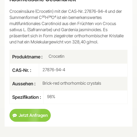
Croceinsäure (Crocetin) mit der CAS-Nr. 27876-94-4 und der
Summenformel C₂₀H₂₄O₄ ist ein bemerkenswertes
multifunktionales Carotinoid aus den Früchten von Crocus
sativus L. (Safrannarbe) und Gardenia jasminoides. Es
präsentiert sich in Form ziegelroter orthorhombischer Kristalle
und hat ein Molekulargewicht von 328,40 g/mol.
Crocetin
Produktname :
27876-94-4
CAS-Nr. :
Brick-red orthorhombic crystals
Aussehen :
98%
Spezifikation :
Jetzt Anfragen