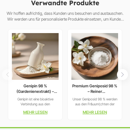
Verwandte Produkte
Wir hoffen aufrichtig, dass Kunden uns besuchen und austauschen.
Wir werden uns für personalisierte Produkte einsetzen, um Kunden
dabei zu helfen, den Markt zu erobern und eine Win-Win-Situat
Genipin 98 %
Premium Geniposid 98 %
(Gardenienextrakt) –
– Reiner
Hochwertiges natürliches
Gardenienextrakt für
Genipin ist eine bioaktive
Unser Geniposid 98 % werden
Vernetzungsmittel
pharmazeutische und
Verbindung aus den
aus den Fr&uuml;chten der
nutraceutische
getrockneten, reifen
Gardenia jasminoides extrahiert
MEHR LESEN
MEHR LESEN
Anwendungen
Fr&uuml;chten der Gardenia
und streng gereinigt, um einen
jasminoides Ellis (Familie
bioaktiven Gehalt von &ge;98
Rubiaceae), die durch
% zu erreichen, der sich ideal
enzymatische Hydrolyse von
f&uuml;r die Forschung und