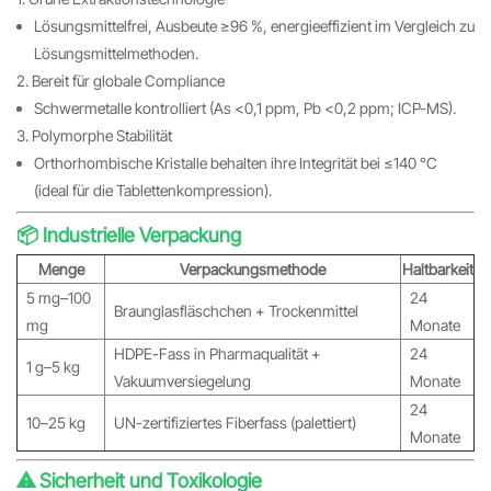
Lösungsmittelfrei, Ausbeute ≥96 %, energieeffizient im Vergleich zu
Lösungsmittelmethoden.
2. Bereit für globale Compliance
Schwermetalle kontrolliert (As <0,1 ppm, Pb <0,2 ppm; ICP-MS).
3. Polymorphe Stabilität
Orthorhombische Kristalle behalten ihre Integrität bei ≤140 °C
(ideal für die Tablettenkompression).
📦 Industrielle Verpackung
Menge
Verpackungsmethode
Haltbarkeit
5 mg–100
24
Braunglasfläschchen + Trockenmittel
mg
Monate
HDPE-Fass in Pharmaqualität +
24
1 g–5 kg
Vakuumversiegelung
Monate
24
10–25 kg
UN-zertifiziertes Fiberfass (palettiert)
Monate
⚠️ Sicherheit und Toxikologie