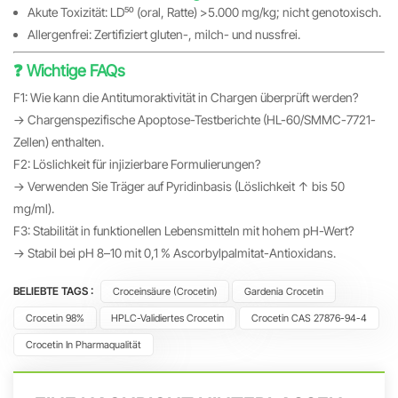
Akute Toxizität: LD₅₀ (oral, Ratte) >5.000 mg/kg; nicht genotoxisch.
Allergenfrei: Zertifiziert gluten-, milch- und nussfrei.
❓ Wichtige FAQs
F1: Wie kann die Antitumoraktivität in Chargen überprüft werden?
→ Chargenspezifische Apoptose-Testberichte (HL-60/SMMC-7721-
Zellen) enthalten.
F2: Löslichkeit für injizierbare Formulierungen?
→ Verwenden Sie Träger auf Pyridinbasis (Löslichkeit ↑ bis 50
mg/ml).
F3: Stabilität in funktionellen Lebensmitteln mit hohem pH-Wert?
→ Stabil bei pH 8–10 mit 0,1 % Ascorbylpalmitat-Antioxidans.
BELIEBTE TAGS :
Croceinsäure (Crocetin)
Gardenia Crocetin
Crocetin 98%
HPLC-Validiertes Crocetin
Crocetin CAS 27876-94-4
Crocetin In Pharmaqualität