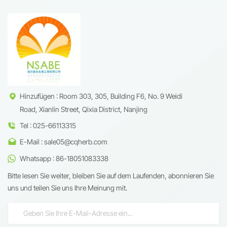
Geniposid gewonnen wird. Es
industrielle Formulierungen
liegt als feines, cremefarbenes,
eignet.
kristallines Pulver mit einer
Reinheit von &ge;98 % vor,
verifiziert durch HPLC-Analyse.
Hinzufügen : Room 303, 305, Building F6, No. 9 Weidi
Road, Xianlin Street, Qixia District, Nanjing
Tel : 025-66113315
E-Mail : sale05@cqherb.com
Whatsapp : 86-18051083338
Bitte lesen Sie weiter, bleiben Sie auf dem Laufenden, abonnieren Sie
uns und teilen Sie uns Ihre Meinung mit.