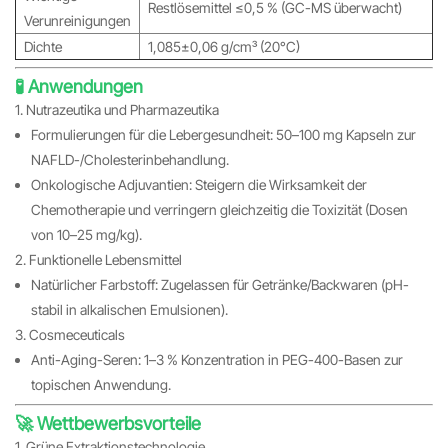
Restlösemittel ≤0,5 % (GC-MS überwacht)
Verunreinigungen
Dichte
1,085±0,06 g/cm³ (20°C)
🧪 Anwendungen
1. Nutrazeutika und Pharmazeutika
Formulierungen für die Lebergesundheit: 50–100 mg Kapseln zur
NAFLD-/Cholesterinbehandlung.
Onkologische Adjuvantien: Steigern die Wirksamkeit der
Chemotherapie und verringern gleichzeitig die Toxizität (Dosen
von 10–25 mg/kg).
2. Funktionelle Lebensmittel
Natürlicher Farbstoff: Zugelassen für Getränke/Backwaren (pH-
stabil in alkalischen Emulsionen).
3. Cosmeceuticals
Anti-Aging-Seren: 1–3 % Konzentration in PEG-400-Basen zur
topischen Anwendung.
🚀 Wettbewerbsvorteile
1. Grüne Extraktionstechnologie