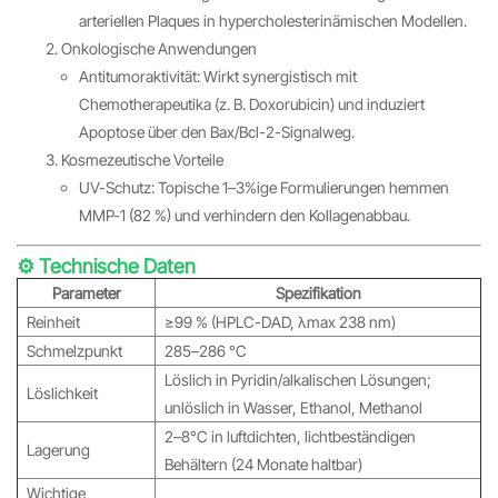
arteriellen Plaques in hypercholesterinämischen Modellen.
Onkologische Anwendungen
Antitumoraktivität: Wirkt synergistisch mit
Chemotherapeutika (z. B. Doxorubicin) und induziert
Apoptose über den Bax/Bcl-2-Signalweg.
Kosmezeutische Vorteile
UV-Schutz: Topische 1–3%ige Formulierungen hemmen
MMP-1 (82 %) und verhindern den Kollagenabbau.
⚙️ Technische Daten
Parameter
Spezifikation
Reinheit
≥99 % (HPLC-DAD, λmax 238 nm)
Schmelzpunkt
285–286 °C
Löslich in Pyridin/alkalischen Lösungen;
Löslichkeit
unlöslich in Wasser, Ethanol, Methanol
2–8°C in luftdichten, lichtbeständigen
Lagerung
Behältern (24 Monate haltbar)
Wichtige