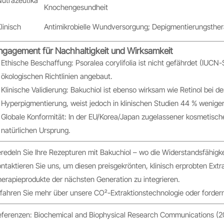
Nutrazeutika
Knochengesundheit
linisch
Antimikrobielle Wundversorgung; Depigmentierungsther
ngagement für Nachhaltigkeit und Wirksamkeit
Ethische Beschaffung: Psoralea corylifolia ist nicht gefährdet (IUCN-
ökologischen Richtlinien angebaut.
Klinische Validierung: Bakuchiol ist ebenso wirksam wie Retinol bei d
Hyperpigmentierung, weist jedoch in klinischen Studien 44 % wenige
Globale Konformität: In der EU/Korea/Japan zugelassener kosmetischer
natürlichen Ursprung.
redeln Sie Ihre Rezepturen mit Bakuchiol – wo die Widerstandsfähigkei
ntaktieren Sie uns, um diesen preisgekrönten, klinisch erprobten Extra
erapieprodukte der nächsten Generation zu integrieren.
fahren Sie mehr über unsere CO₂-Extraktionstechnologie oder fordern
ferenzen: Biochemical and Biophysical Research Communications (20