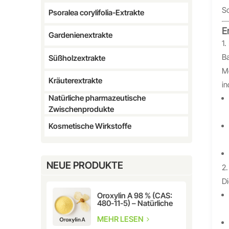
Sc
Psoralea corylifolia-Extrakte
E
Gardenienextrakte
1.
Ba
Süßholzextrakte
Mo
Kräuterextrakte
in
Natürliche pharmazeutische
Zwischenprodukte
Kosmetische Wirkstoffe
NEUE PRODUKTE
2.
Di
Oroxylin A 98 % (CAS:
480-11-5) – Natürliche
Flavonoidverbindung
für die
MEHR LESEN
pharmazeutische und