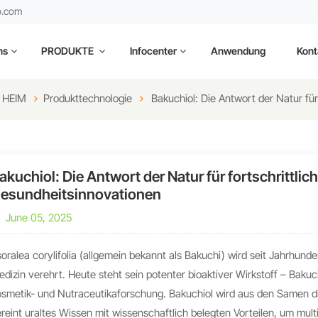
b.com
ns
PRODUKTE
Infocenter
Anwendung
Kont
HEIM
Produkttechnologie
Bakuchiol: Die Antwort der Natur fü
akuchiol: Die Antwort der Natur für fortschrittli
esundheitsinnovationen
June 05, 2025
oralea corylifolia (allgemein bekannt als Bakuchi) wird seit Jahrhund
dizin verehrt. Heute steht sein potenter bioaktiver Wirkstoff – Baku
osmetik- und Nutraceutikaforschung. Bakuchiol wird aus den Samen 
reint uraltes Wissen mit wissenschaftlich belegten Vorteilen, um mu