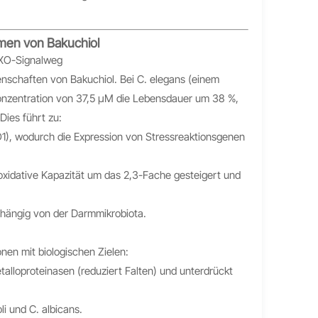
smen von Bakuchiol
FOXO-Signalweg
schaften von Bakuchiol. Bei C. elegans (einem
 Konzentration von 37,5 μM die Lebensdauer um 38 %,
Dies führt zu:
), wodurch die Expression von Stressreaktionsgenen
xidative Kapazität um das 2,3-Fache gesteigert und
bhängig von der Darmmikrobiota.
onen mit biologischen Zielen:
alloproteinasen (reduziert Falten) und unterdrückt
i und C. albicans.