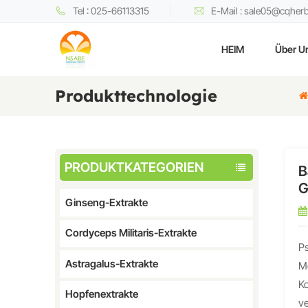
Tel : 025-66113315
E-Mail : sale05@cqher
HEIM
Über U
Produkttechnologie
PRODUKTKATEGORIEN
B
G
Ginseng-Extrakte
Cordyceps Militaris-Extrakte
Ps
Astragalus-Extrakte
Me
K
Hopfenextrakte
ve