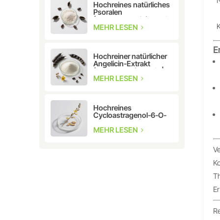
Hochreines natürliches
Psoralen
(Furanocumarin) ≥98 %
K
| CAS 66-97-7 |
MEHR LESEN
Bioaktive Verbindung in
Forschungsqualität
E
Hochreiner natürlicher
Angelicin-Extrakt
(Isopsoralen) ≥98 % |
Forschungs- und
MEHR LESEN
Pharmaqualität
Hochreines
Cycloastragenol-6-O-
β-D-glucosid (CAS
86764-12-7)
MEHR LESEN
Ve
Ko
Th
Er
Re