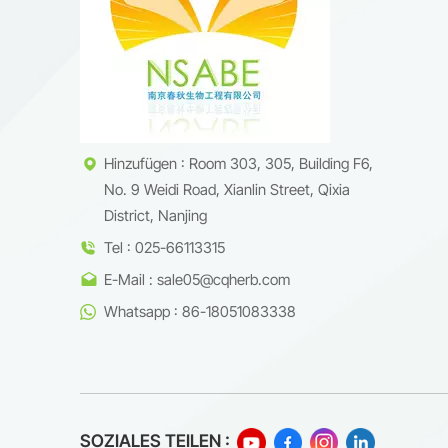
Hinzufügen : Room 303, 305, Building F6,
No. 9 Weidi Road, Xianlin Street, Qixia
District, Nanjing
Tel : 025-66113315
E-Mail : sale05@cqherb.com
Whatsapp : 86-18051083338
SOZIALES TEILEN :