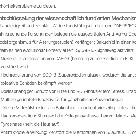
hönheitsprobleme zu bieten.
ntschlüsselung der wissenschaftlich fundierten Mechani
 Langlebigkeit und zelluläre Widerstandsfähigkeit über den DAF-16/
hnbrechende Forschungen belegen die ausgeprägten Anti-Aging-Eigen
dellorganismus für Alterungsstudien) verlängert Bakuchiol in einer
dem es den evolutionär konservierten IIS/DAF-16-Signalweg aktiviert. 
Nukleare Translokation von DAF-16 (homolog zu menschlichem FOXO1
verstärkt wird.
Hochregulierung von SOD-3 (Superoxiddismutase), wodurch die antio
oxidative Schäden bekämpft werden.
Dosisabhängiger Schutz vor Hitze und ROS-induziertem Stress, una
 Multizielgerichtete Bioaktivität für ganzheitliche Anwendungen
e kleine Molekülstruktur von Bakuchiol ermöglicht vielseitige Interakti
Hautregeneration: Stimuliert die Kollagensynthese, hemmt Matrix-Met
Tyrosinase (hellt die Haut auf).
Antimikrobielle Wirkung: Zerstört die Membranen von S. aureus, E. col