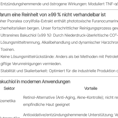
Entzündungshemmende und östrogene Wirkungen: Moduliert TNF-α/IL-
arum eine Reinheit von ≥99 % nicht verhandelbar ist
her Psoralea corylifolia-Extrakt enthält phototoxische Furanocumarine 
cherheitsrisiken bergen. Unser fortschrittlicher Reinigungsprozess gew
Ultrareines Bakuchiol (≥99 %): Durch Niederdruck-überkritische CO₂-
Lösungsmitteltrennung, Alkalibehandlung und dynamischer Harzchrom
Toxinen.
Keine Lösungsmittelrückstände: Anders als bei Methoden mit Petrole
giftige Verunreinigungen vermieden.
Stabilität und Skalierbarkeit: Optimiert für die industrielle Produkti
akuchiol in modernen Anwendungen
Sektor
Vorteile
Retinol-Alternative (Anti-Aging, Akne-Kontrolle); nicht rei
Kosmetika
empfindliche Haut geeignet
Antioxidative/entzündungshemmende Unterstützung; V