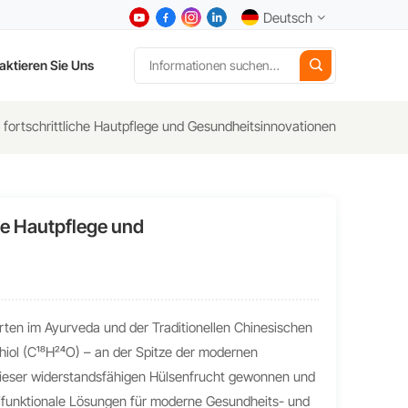
Deutsch
aktieren Sie Uns
English
r fortschrittliche Hautpflege und Gesundheitsinnovationen
中文
Deutsch
che Hautpflege und
Español
日本語
한국어
erten im Ayurveda und der Traditionellen Chinesischen
chiol (C₁₈H₂₄O) – an der Spitze der modernen
dieser widerstandsfähigen Hülsenfrucht gewonnen und
ltifunktionale Lösungen für moderne Gesundheits- und