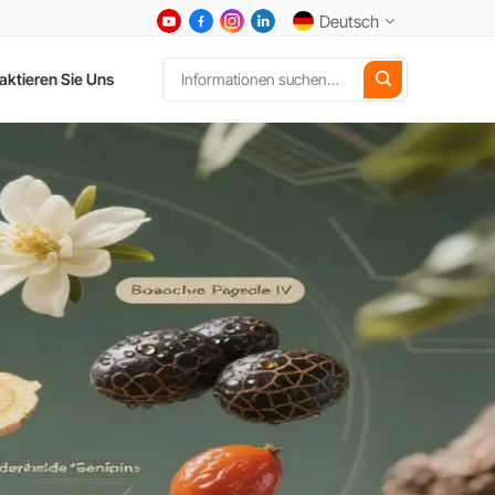
Deutsch
aktieren Sie Uns
English
中文
Deutsch
Español
日本語
한국어