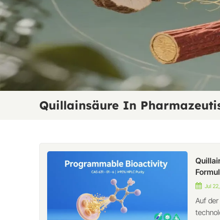
Quillainsäure In Pharmazeuti
Quillai
Formul
Jul 22
Auf der
technol