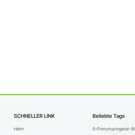
e von Quillainsäure in pharmazeutischer
tParameterSpezifikationAuswirkungen auf die LeistungReinheit
95 % wasserfreie BasisReproduzierbarkeit von Charge zu
ämolytischer Index≤1,0Sicher für Injektionen und topische
ngenKritische Mizellenkonzentration0,008 % (w/v)Optimale
rganisationseffizienzWarum Reinheit die Funktion bestimmt:Spuren vo
säure (
SCHNELLER LINK
Beliebte Tags
Heim
8-Prenylnaringenin 9