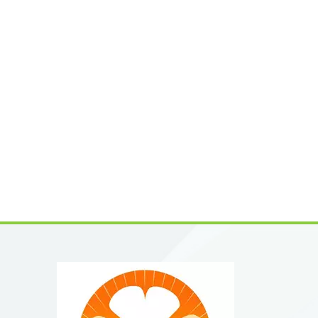
Vorteil
Qualitä
(HPLC)≥
ChargeH
Anwendu
Selbsto
Betulin