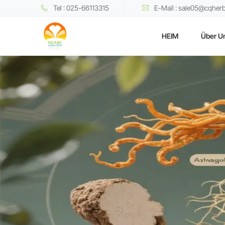
Tel : 025-66113315
E-Mail : sale05@cqher
HEIM
Über U