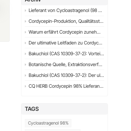
d
Lieferant von Cycloastragenol (98 % HPLC) | Ultimativer Leitfaden 2026 | CQHERB
Cordycepin-Produktion, Qualitätsstandards und industrielle Anwendungen
Warum erfährt Cordycepin zunehmend wissenschaftliche Aufmerksamkeit? Struktur, Quellen & Forschungsüberblick (2026)
ur
Der ultimative Leitfaden zu Cordycepin (98%) im Jahr 2026
Bakuchiol (CAS 10309-37-2): Vorteile, Anwendungen, wissenschaftliche Forschung & Leitfaden zur Lieferantenauswahl (2026)
Botanische Quelle, Extraktionsverfahren, physikalisch-chemische Eigenschaften und Wirkungsmechanismus
Bakuchiol (CAS 10309-37-2): Der ultimative Leitfaden zu Nutzen, Anwendungen, Retinol-Vergleich & Kaufberatung (2026)
CQ HERB Cordycepin 98% Lieferant & Hersteller | Cordycepin CAS 73-03-0
TAGS
Cycloastragenol 98%