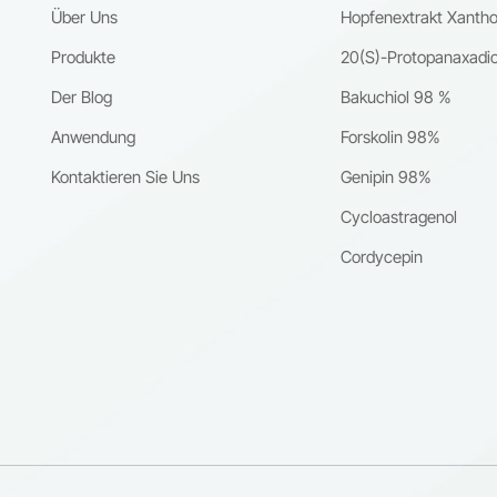
rigen Erfahrung in der Biotechnik stellen wir sicher, dass jede Charge
Über Uns
Hopfenextrakt Xanth
ic Acid A strengen Tests auf Reinheit, Wirksamkeit und Sicherheit
gen wird. So können wir Ihnen ein Produkt liefern, das genau Ihren
Produkte
20(S)-Protopanaxadio
rungen entspricht. Abschluss Ob Sie in der Pharma-, Nutraceutika-
Der Blog
Bakuchiol 98 %
smetikbranche tätig sind, Ganodermsäure A ist ein leistungsstarker
stoff, der die Wirksamkeit Ihrer Produkte steigern kann. Kontaktieren S
Anwendung
Forskolin 98%
h heute, um mehr über unsere hochwertige Ganodermsäure A zu
Kontaktieren Sie Uns
Genipin 98%
n und herauszufinden, wie sie Ihre Formulierungen aufwerten kann.
 Informationen finden Sie auf unserer Website unter www.cqherb.com
Cycloastragenol
Cordycepin