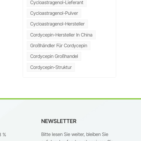
Cycloastragenol-Lieferant
Cycloastragenol-Pulver
st
Cycloastragenol-Hersteller
Cordycepin-Hersteller In China
Großhändler Für Cordycepin
en
Cordycepin Großhandel
nd
Cordycepin-Struktur
e
le
NEWSLETTER
e,
r
Bitte lesen Sie weiter, bleiben Sie
8 %