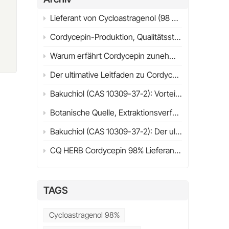
07-
Lieferant von Cycloastragenol (98 % HPLC) | Ultimativer Leitfaden 2026 | CQHERB
,
Cordycepin-Produktion, Qualitätsstandards und industrielle Anwendungen
Warum erfährt Cordycepin zunehmend wissenschaftliche Aufmerksamkeit? Struktur, Quellen & Forschungsüberblick (2026)
us
Der ultimative Leitfaden zu Cordycepin (98%) im Jahr 2026
en
n
Bakuchiol (CAS 10309-37-2): Vorteile, Anwendungen, wissenschaftliche Forschung & Leitfaden zur Lieferantenauswahl (2026)
Botanische Quelle, Extraktionsverfahren, physikalisch-chemische Eigenschaften und Wirkungsmechanismus
Bakuchiol (CAS 10309-37-2): Der ultimative Leitfaden zu Nutzen, Anwendungen, Retinol-Vergleich & Kaufberatung (2026)
i.
CQ HERB Cordycepin 98% Lieferant & Hersteller | Cordycepin CAS 73-03-0
e
en
TAGS
Cycloastragenol 98%
it