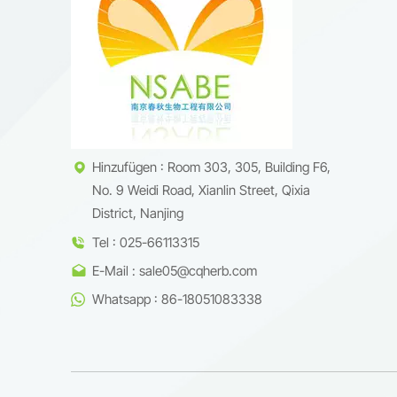
langjäh
Ganoder
unterzo
Anforde
oder Ko
Inhalts
uns noc
erfahre
Hinzufügen : Room 303, 305, Building F6,
Weitere
No. 9 Weidi Road, Xianlin Street, Qixia
District, Nanjing
Tel : 025-66113315
E-Mail : sale05@cqherb.com
Whatsapp : 86-18051083338