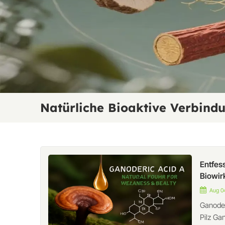
Natürliche Bioaktive Verbind
Entfes
Biowir
Aug 04
Ganoder
Pilz Ga