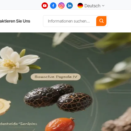
Deutsch
aktieren Sie Uns
English
中文
Deutsch
Español
日本語
한국어