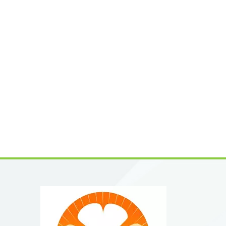
gewährl
nutraze
Immunsy
eine na
allgeme
Beschwe
Formuli
sie zu 
für ein
verbess
reduzie
Spektru
Lebensm
eine na
gleichz
Nanjing
Beschaf
um die 