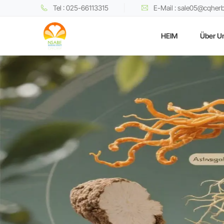
Tel : 025-66113315
E-Mail : sale05@cqher
HEIM
Über U