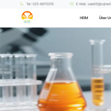
Tel : 025-66113315
E-Mail : sale05@cqher
HEIM
Über U