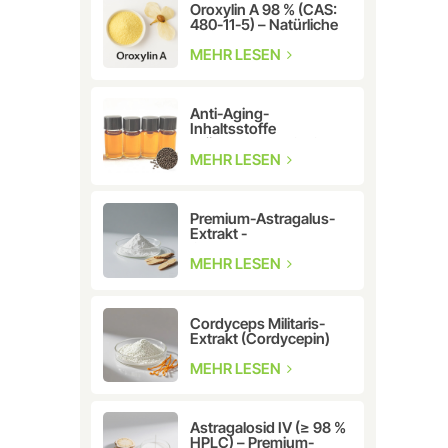
Oroxylin A 98 % (CAS:
480-11-5) – Natürliche
Flavonoidverbindung
für die
MEHR LESEN
pharmazeutische und
kosmetische
Forschung
Anti-Aging-
Inhaltsstoffe
Kräuterextrakt CAS:
10309-37-2 Bakuchiol
MEHR LESEN
Premium-Astragalus-
Extrakt -
Cycloastragenol
CAS:78574-94-4
MEHR LESEN
Cordyceps Militaris-
Extrakt (Cordycepin)
CAS:73-03-0
MEHR LESEN
Astragalosid IV (≥ 98 %
HPLC) – Premium-