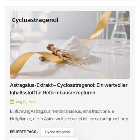
Astragalus-Extrakt – Cycloastragenol: Ein wertvoller
Inhaltsstoff für Reformhausrezepturen
Aug 13, 2025
EinführungAstragalus membranaceus, eine traditionelle
Heilpflanze, die in Asien weit verbreitet ist, erregt aufgrund ihrer
einzigartigen bioaktiven Inhaltsstoffe weltweit zunehmend
BELIEBTE TAGS :
Cycloastragenol
Aufmerksamkeit. Zu diesen zählt Cycloastragenol, ein natürlich