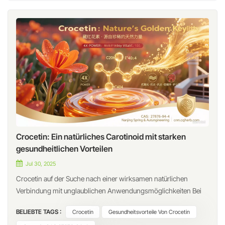
Crocetin: Ein natürliches Carotinoid mit starken
gesundheitlichen Vorteilen
Jul 30, 2025
Crocetin auf der Suche nach einer wirksamen natürlichen
Verbindung mit unglaublichen Anwendungsmöglichkeiten Bei
Nanjing Spring & Autumn Bioengineering Co., Ltd. sind wir stolz
BELIEBTE TAGS :
Crocetin
Gesundheitsvorteile Von Crocetin
darauf, hochwertige natürliche Inhaltsstoffe zur Unterstützung