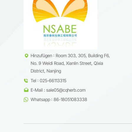
Inhalts
Naturpr
Leistun
Anwend
1067198
PulverQ
ArtenVe
Hinzufügen : Room 303, 305, Building F6,
Anforde
No. 9 Weidi Road, Xianlin Street, Qixia
Enginee
ist ein 
District, Nanjing
hochrei
Tel : 025-66113315
Märkte 
E-Mail : sale05@cqherb.com
in:phar
Formuli
Whatsapp : 86-18051083338
Extrakt
zuverlä
qualita
wissens