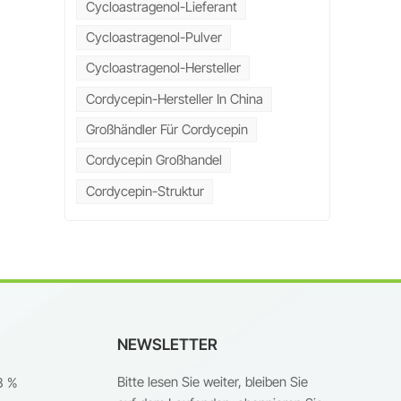
Cycloastragenol-Lieferant
Cycloastragenol-Pulver
s
Cycloastragenol-Hersteller
Cordycepin-Hersteller In China
als
Großhändler Für Cordycepin
Cordycepin Großhandel
ng
Cordycepin-Struktur
er
n
h
NEWSLETTER
Bitte lesen Sie weiter, bleiben Sie
8 %