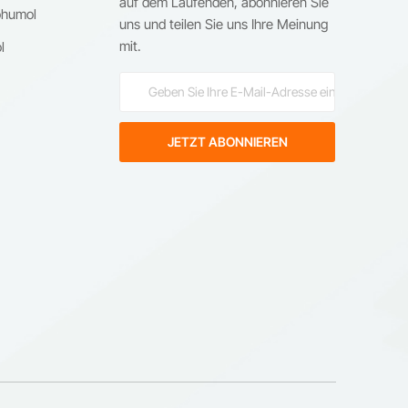
auf dem Laufenden, abonnieren Sie
ohumol
uns und teilen Sie uns Ihre Meinung
e
mit.
l
er:
s
l
nd
g