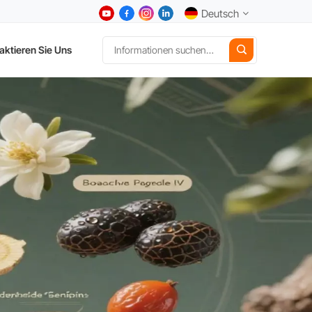
Deutsch
aktieren Sie Uns
English
中文
Deutsch
Español
日本語
한국어