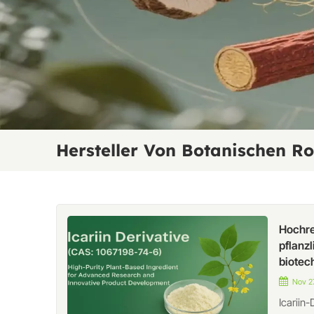
Hersteller Von Botanischen Ro
Hochre
pflanz
biotec
Nov 27
Icariin