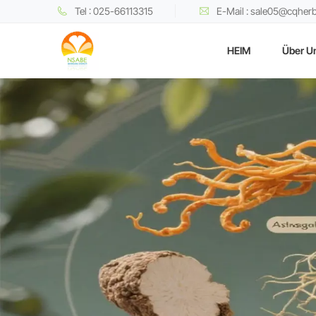
Tel : 025-66113315
E-Mail : sale05@cqher
HEIM
Über U