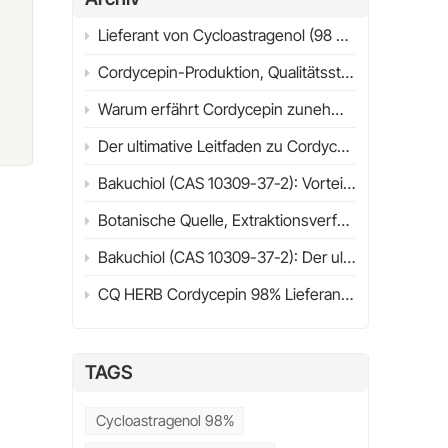
um
Lieferant von Cycloastragenol (98 % HPLC) | Ultimativer Leitfaden 2026 | CQHERB
Cordycepin-Produktion, Qualitätsstandards und industrielle Anwendungen
Warum erfährt Cordycepin zunehmend wissenschaftliche Aufmerksamkeit? Struktur, Quellen & Forschungsüberblick (2026)
Der ultimative Leitfaden zu Cordycepin (98%) im Jahr 2026
Bakuchiol (CAS 10309-37-2): Vorteile, Anwendungen, wissenschaftliche Forschung & Leitfaden zur Lieferantenauswahl (2026)
Botanische Quelle, Extraktionsverfahren, physikalisch-chemische Eigenschaften und Wirkungsmechanismus
Bakuchiol (CAS 10309-37-2): Der ultimative Leitfaden zu Nutzen, Anwendungen, Retinol-Vergleich & Kaufberatung (2026)
CQ HERB Cordycepin 98% Lieferant & Hersteller | Cordycepin CAS 73-03-0
n
TAGS
Cycloastragenol 98%