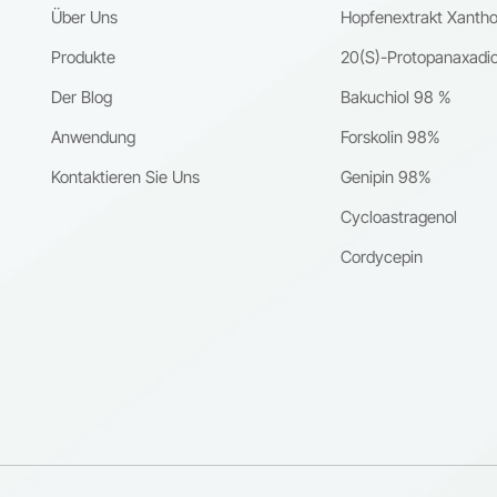
Über Uns
Hopfenextrakt Xanth
stoffsystemeFunktionsprototypenStrategien zur Verbesserung von
oduktenSeine gleichbleibende Reinheit gewährleistet eine zuverlässig
Produkte
20(S)-Protopanaxadio
g bei unterschiedlichsten F&E-
Der Blog
Bakuchiol 98 %
ungen.ProduktinformationenProduktname: Icariin-DerivatCAS-Numm
-74-6Reinheit: ≥98% (HPLC)Aussehen: Hellgelbes bis cremefarbene
Anwendung
Forskolin 98%
uelle: Abgeleitet von Icariin, extrahiert aus Epimedium-
Kontaktieren Sie Uns
Genipin 98%
rpackung: Kundenspezifische Verpackungen sind gemäß den
rungen des Kunden erhältlich.Über Nanjing Spring & Autumn Biologica
Cycloastragenol
ring Co., Ltd.Nanjing Spring & Autumn Biological Engineering Co., Ltd.
Cordycepin
professioneller Hersteller, der sich auf natürliche Pflanzenextrakte,
ne pflanzliche Verbindungen und funktionelle Rohstoffe für globale
spezialisiert hat.Unsere Produkte finden breite Anwendung
mazeutische ForschungEntwicklung von Nutrazeutikakosmetische
erungAnwendungen der BiotechnologieMit fortschrittlicher
ionstechnologie, strengen Qualitätssicherungssystemen und
ssigen Lieferkapazitäten bieten wir internationalen Partnern stabile u
tiv hochwertige Inhaltsstoffe.Wir engagieren uns für die Förderung
chaftlicher Innovation, Sicherheit und Nachhaltigkeit in der Forschun