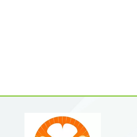
Produkt
Qualitä
interna
entspri
Forschu
Forschu
Bereich
bioche
(SAR)Du
funktio
flavono
gut cha
verwend
industr
ein stab
Versuch
auf pfla
Derivat
unterstü