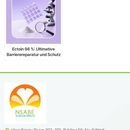
Ectoin 98 %: Ultimative
Barrierereparatur und Schutz
in extremen Umgebungen
Hinzufügen : Room 303, 305, Building F6, No. 9 Weidi