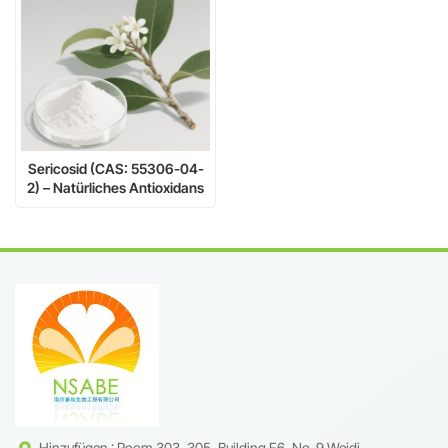
Sericosid (CAS: 55306-04-
2) – Natürliches Antioxidans
für Kosmetik- und
Körperpflegeanwendungen
Hinzufügen : Room 303, 305, Building F6, No. 9 Weidi