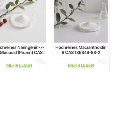
chreines Naringenin-7-
Hochreines Macranthoidin
Glucosid (Prunin) CAS:
B CAS 136849-88-2
29-55-5 – Natürliches
avonoid für Forschung
MEHR LESEN
MEHR LESEN
und Industrie