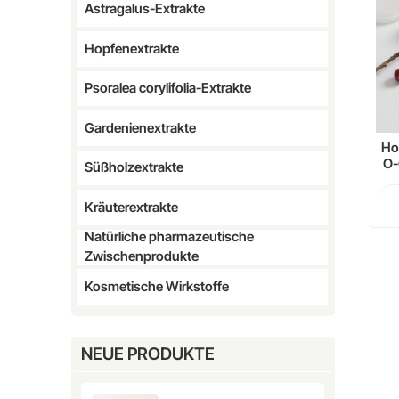
Astragalus-Extrakte
Hopfenextrakte
Psoralea corylifolia-Extrakte
Gardenienextrakte
Ho
O-
Süßholzextrakte
5
Fl
Kräuterextrakte
Natürliche pharmazeutische
Zwischenprodukte
Kosmetische Wirkstoffe
NEUE PRODUKTE