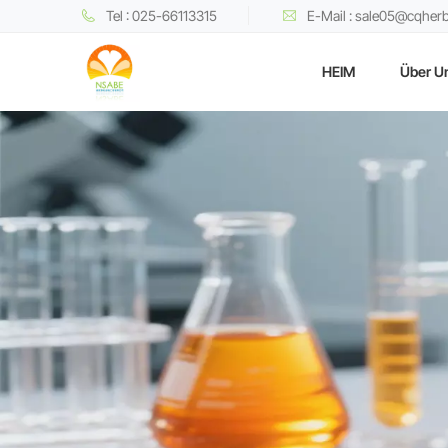
Tel : 025-66113315
E-Mail : sale05@cqher
HEIM
Über U