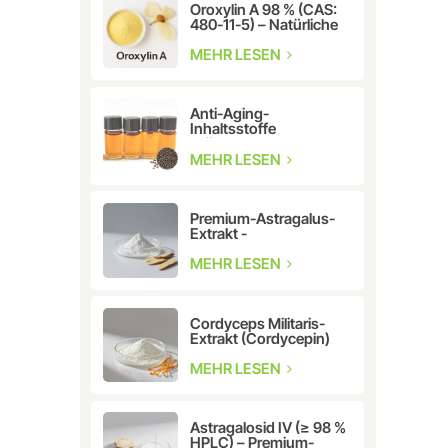
Oroxylin A 98 % (CAS:
480-11-5) – Natürliche
Flavonoidverbindung
für die
MEHR LESEN
pharmazeutische und
kosmetische
Forschung
Anti-Aging-
Inhaltsstoffe
Kräuterextrakt CAS:
10309-37-2 Bakuchiol
MEHR LESEN
Premium-Astragalus-
Extrakt -
Cycloastragenol
CAS:78574-94-4
MEHR LESEN
Cordyceps Militaris-
Extrakt (Cordycepin)
CAS:73-03-0
MEHR LESEN
Astragalosid IV (≥ 98 %
HPLC) – Premium-