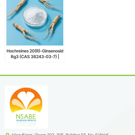
Hochreines 20(R)-Ginsenosid
Rg3 (CAS 38243-03-7) |
Hemmt die
Tumormetastasierung | Skala
von mg bis kg
Hinzufügen : Room 303, 305, Building F6, No. 9 Weidi