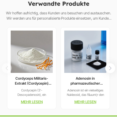
Verwandte Produkte
Wir hoffen aufrichtig, dass Kunden uns besuchen und austauschen.
Wir werden uns für personalisierte Produkte einsetzen, um Kunden
dabei zu helfen, den Markt zu erobern und eine Win-Win-Situat
Cordyceps Militaris-
Adenosin in
Extrakt (Cordycepin)
pharmazeutischer
CAS:73-03-0
Qualität:
Cordycepin (3'-
Adenosin ist ein vielseitiges
Antiarrhythmikum und
Desoxyadenosin), ein
Nukleosid, das f&uuml;r den
biochemisches
Nukleosidanalogon aus
Energiestoffwechsel und die
MEHR LESEN
MEHR LESEN
Zwischenprodukt
Cordyceps, zeigt
kardiovaskul&auml;re
immunmodulatorische,
Regulierung von
tumorhemmende und
entscheidender Bedeutung ist.
antimetabolische Wirkungen.
Unser Produkt bietet eine