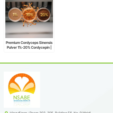
Premium Cordyceps Sinensis
Pulver 1%-20% Cordycepin |
Natürliches, braunes
Feinpulver | Fassverpackung
Hinzufügen : Room 303, 305, Building F6, No. 9 Weidi