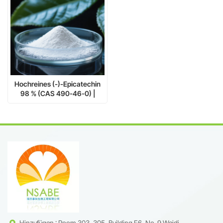
Hochreines (-)-Epicatechin
98 % (CAS 490-46-0) |
Pharmazeutische und
nutraceutische Qualität
Hinzufügen : Room 303, 305, Building F6, No. 9 Weidi