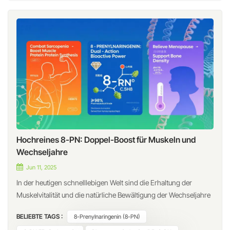
Hochreines 8-PN: Doppel-Boost für Muskeln und
Wechseljahre
Jun 11, 2025
In der heutigen schnelllebigen Welt sind die Erhaltung der
Muskelvitalität und die natürliche Bewältigung der Wechseljahre
wichtige, aber auch anspruchsvolle Ziele. 8-Prenylnaringenin
BELIEBTE TAGS :
8-Prenylnaringenin (8-PN)
(8-PN), ein bioaktives Flavonoid aus Hopfen (Humulus lupulus),