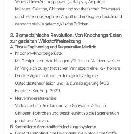
Vernetzt freie Aminogruppen (z. B. Lysin, Arginin) in
Kollagen, Gelatine, Chitosan und synthetischen Polymeren
durch einen nukleophilen Angriff und erzeugt so flexible und
dennoch stabile heterozyklische Brücken.
2. Biomedizinische Revolution: Von Knochengerüsten
zur gezielten Wirkstofffreisetzung
A. Tissue Engineering und Regenerative Medizin
Knochen-/Knorpelgerüste:
Mit Genipin vernetzte Kollagen-/Chitosan-Matrizen weisen
im Vergleich zu synthetischen Vernetzern eine >2× höhere
Druckfestigkeit auf und fördern gleichzeitig die
Osteoblastenadhäsion und Kalziumablagerung (ACS
Biomater. Sci. Eng., 2021).
Nervenreparaturkanäle:
Verbessert die Proliferation von Schwann-Zellen in
Chitosan-Röhrchen und beschleunigt so die Regeneration
peripherer Nerven.
B. Kontrollierte Arzneimittelfreisetzungssysteme
Bildet pH-empfindliche Hydrogele, die biologische Stoffe