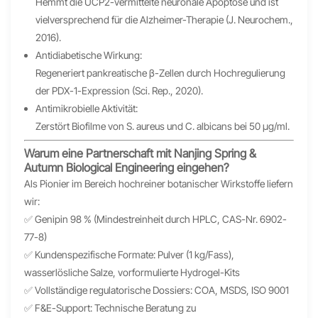
Hemmt die UCP2-vermittelte neuronale Apoptose und ist
vielversprechend für die Alzheimer-Therapie (J. Neurochem.,
2016).
Antidiabetische Wirkung:
Regeneriert pankreatische β-Zellen durch Hochregulierung
der PDX-1-Expression (Sci. Rep., 2020).
Antimikrobielle Aktivität:
Zerstört Biofilme von S. aureus und C. albicans bei 50 μg/ml.
Warum eine Partnerschaft mit Nanjing Spring &
Autumn Biological Engineering eingehen?
Als Pionier im Bereich hochreiner botanischer Wirkstoffe liefern
wir:
✅ Genipin 98 % (Mindestreinheit durch HPLC, CAS-Nr. 6902-
77-8)
✅ Kundenspezifische Formate: Pulver (1 kg/Fass),
wasserlösliche Salze, vorformulierte Hydrogel-Kits
✅ Vollständige regulatorische Dossiers: COA, MSDS, ISO 9001
✅ F&E-Support: Technische Beratung zu