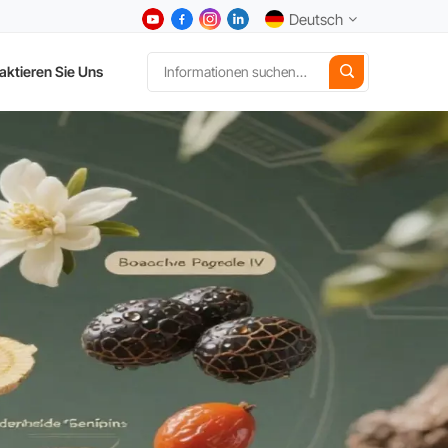
Deutsch
aktieren Sie Uns
English
中文
Deutsch
Español
日本語
한국어