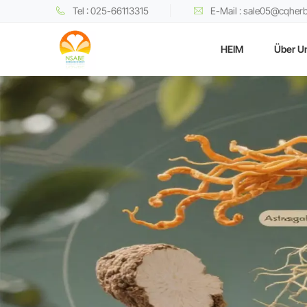
Tel : 025-66113315
E-Mail : sale05@cqher
HEIM
Über U