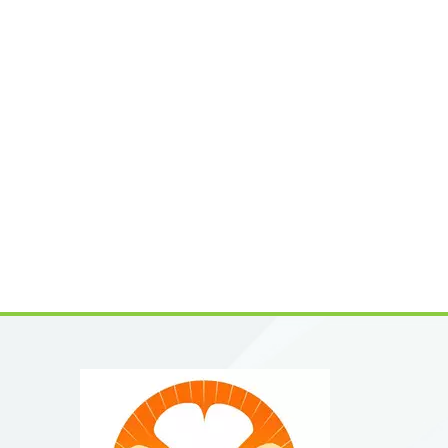
gesamte
Qualit
Produk
Analyse
viele P
Chromat
Datenblä
Kunden
Portfol
interna
Angebot
umfasse
AGlabrid
sind:Gi
Derivat
sind:Or
Wirksto
sind:Ge