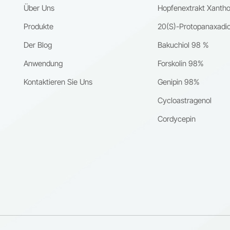
der Katalog ermöglicht es Kunden, mehrere Zutaten von einem
Über Uns
Hopfenextrakt Xanth
n zuverlässigen Lieferanten zu beziehen.Förderung kosmetischer
ionenDie Kosmetikindustrie verlangt zunehmend nach wissenschaftlic
Produkte
20(S)-Protopanaxadio
ten natürlichen Inhaltsstoffen.CQ Herb liefert eine Vielzahl kosmetisch
Der Blog
Bakuchiol 98 %
er Verbindungen, die in Formulierungen für folgende Zwecke verwen
Anti-AgingHautberuhigendAufhellungAntioxidativer
Anwendung
Forskolin 98%
nterstützung der HautbarriereInhaltsstoffe wie Licochalcone A,
Kontaktieren Sie Uns
Genipin 98%
in und Bakuchiol haben bei Kosmetikentwicklern, die nach natürlich
nen Alternativen suchen, große Beachtung gefunden.Wir bedienen
Cycloastragenol
rma- und ForschungsmarktViele unserer Kunden sind in der
Cordycepin
eutischen Forschung, der Biotechnologie und in akademischen
 tätig.Wir verstehen die Bedeutung von:Hohe ReinheitEinheitliche
kationenZuverlässige DokumentationTechnische
kationPünktliche LieferungUnser Team arbeitet eng mit den Kunden
n, um geeignete Produkte und Spezifikationen für ihre
lungsprojekte zu ermitteln.Maßgeschneiderte Lösungen für globale
edes Projekt ist anders.Um den vielfältigen Marktanforderungen
 zu werden, bietet CQ Herb flexible Lösungen an,
r:Kundenspezifische ReinheitsgradeForschungsmengen im kleinen