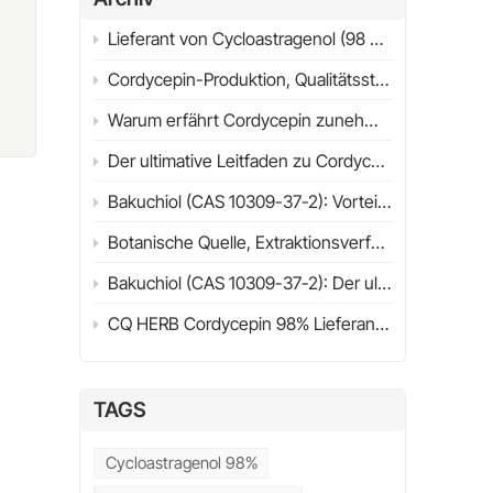
e
t
Lieferant von Cycloastragenol (98 % HPLC) | Ultimativer Leitfaden 2026 | CQHERB
en
Cordycepin-Produktion, Qualitätsstandards und industrielle Anwendungen
ge
Warum erfährt Cordycepin zunehmend wissenschaftliche Aufmerksamkeit? Struktur, Quellen & Forschungsüberblick (2026)
Der ultimative Leitfaden zu Cordycepin (98%) im Jahr 2026
?
Bakuchiol (CAS 10309-37-2): Vorteile, Anwendungen, wissenschaftliche Forschung & Leitfaden zur Lieferantenauswahl (2026)
Botanische Quelle, Extraktionsverfahren, physikalisch-chemische Eigenschaften und Wirkungsmechanismus
,
Bakuchiol (CAS 10309-37-2): Der ultimative Leitfaden zu Nutzen, Anwendungen, Retinol-Vergleich & Kaufberatung (2026)
CQ HERB Cordycepin 98% Lieferant & Hersteller | Cordycepin CAS 73-03-0
TAGS
ge
Cycloastragenol 98%