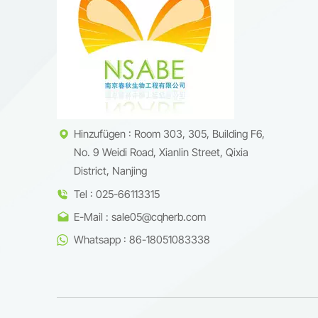
wachsen
einzige
Innovat
fundier
wirksam
werden:
SchutzU
Glabrid
Hinzufügen : Room 303, 305, Building F6,
gewonne
No. 9 Weidi Road, Xianlin Street, Qixia
den Pha
pharmaz
District, Nanjing
Laboren
Tel : 025-66113315
Spezifi
E-Mail : sale05@cqherb.com
Kommuni
zusamme
Whatsapp : 86-18051083338
Entwick
KäuferJ
gerecht
darunte